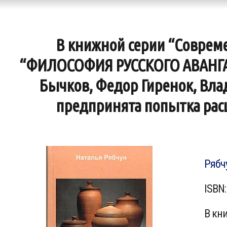
В книжной серии “Соврем
“ФИЛОСОФИЯ РУССКОГО АВАНГАРДА
Бычков, Федор Гиренок, Вла
предпринята попытка рас
Рябч
ISBN:
В кн